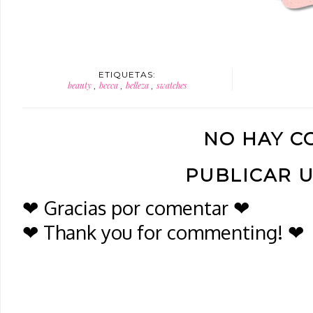
ETIQUETAS:
beauty
becca
belleza
swatches
,
,
,
NO HAY C
PUBLICAR 
❤ Gracias por comentar ❤
❤ Thank you for commenting! ❤