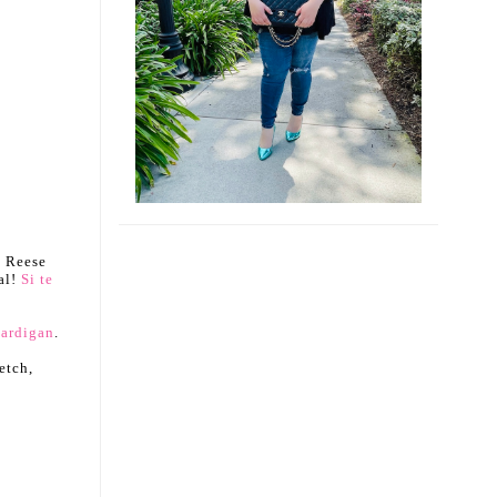
– Reese
al!
Si te
Cardigan
.
etch,