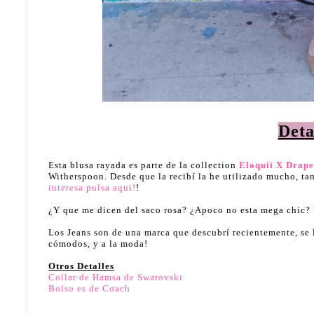
Deta
Esta blusa rayada es parte de la collection
Eloquii X Drap
Witherspoon. Desde que la recibí la he utilizado mucho, ta
interesa pulsa aqui!
!
¿Y que me dicen del saco rosa? ¿Apoco no esta mega chic? 
Los Jeans son de una marca que descubrí recientemente, se
cómodos, y a la moda!
Otros Detalles
Collar de Hamsa de Swarovski
Bolso es de Coach