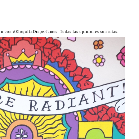
ión con #EloquiixDraperJames. Todas las opiniones son mias.