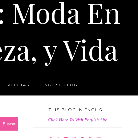
: Moda En
za, y Vida
RECETAS
ENGLISH BLOG
THIS BLOG IN ENGLISH
Click Here To Visit English Site