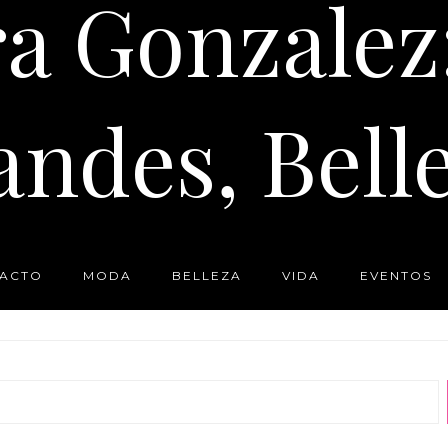
ra Gonzalez
andes, Belle
TACTO
MODA
BELLEZA
VIDA
EVENTOS